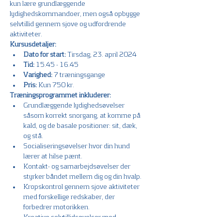
kun lære grundlæggende 
lydighedskommandoer, men også opbygge 
selvtillid gennem sjove og udfordrende 
aktiviteter.
Kursusdetaljer:
Dato for start:
 Tirsdag, 23. april 2024
Tid:
 15.45 - 16.45
Varighed:
 7 træningsgange
Pris:
 Kun 750 kr.
Træningsprogrammet inkluderer:
Grundlæggende lydighedsøvelser 
såsom korrekt snorgang, at komme på 
kald, og de basale positioner: sit, dæk, 
og stå.
Socialiseringsøvelser hvor din hund 
lærer at hilse pænt.
Kontakt- og samarbejdsøvelser der 
styrker båndet mellem dig og din hvalp.
Kropskontrol gennem sjove aktiviteter 
med forskellige redskaber, der 
forbedrer motorikken.