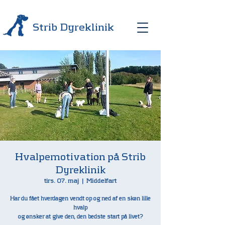
Strib Dyreklinik
Hvalpemotivation på Strib
Dyreklinik
tirs. 07. maj
  |  
Middelfart
Har du fået hverdagen vendt op og ned af en skøn lille
hvalp
og ønsker at give den, den bedste start på livet?